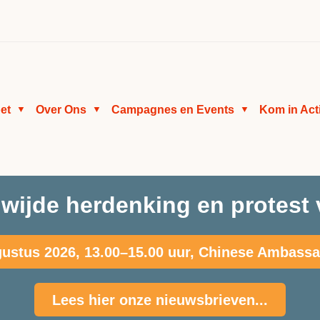
et
Over Ons
Campagnes en Events
Kom in Act
▼
▼
▼
wijde herdenking en protest 
ustus 2026, 13.00–15.00 uur, Chinese Ambass
Lees hier onze nieuwsbrieven...