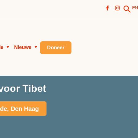
EN
ie
Nieuws
▼
▼
Doneer
voor Tibet
ade, Den Haag