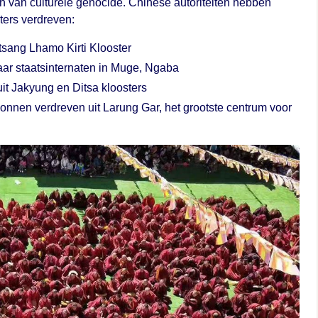
 van culturele genocide. Chinese autoriteiten hebben
ters verdreven:
tsang Lhamo Kirti Klooster
ar staatsinternaten in Muge, Ngaba
it Jakyung en Ditsa kloosters
nnen verdreven uit Larung Gar, het grootste centrum voor