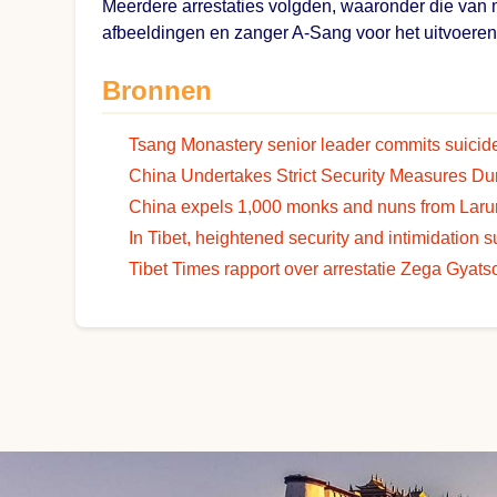
Meerdere arrestaties volgden, waaronder die va
afbeeldingen en zanger A-Sang voor het uitvoeren 
Bronnen
Tsang Monastery senior leader commits suici
China Undertakes Strict Security Measures Du
China expels 1,000 monks and nuns from Lar
In Tibet, heightened security and intimidation 
Tibet Times rapport over arrestatie Zega Gyats