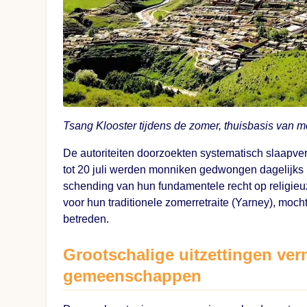
Tsang Klooster tijdens de zomer, thuisbasis van mo
De autoriteiten doorzoekten systematisch slaapve
tot 20 juli werden monniken gedwongen dagelijks po
schending van hun fundamentele recht op religieu
voor hun traditionele zomerretraite (Yarney), moch
betreden.
Grootschalige uitzettingen ver
gemeenschappen