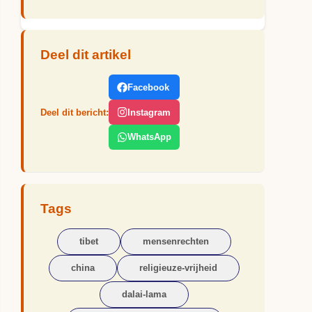
Deel dit artikel
Facebook
Deel dit bericht:
Instagram
WhatsApp
Tags
tibet
mensenrechten
china
religieuze-vrijheid
dalai-lama