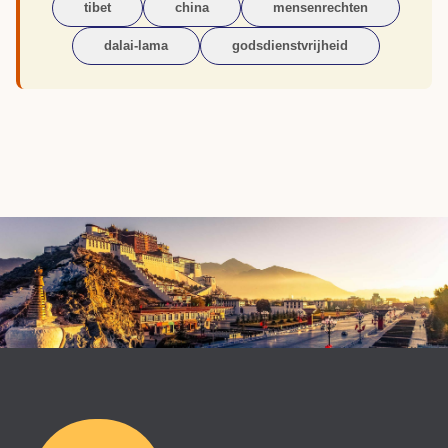
tibet
china
mensenrechten
dalai-lama
godsdienstvrijheid