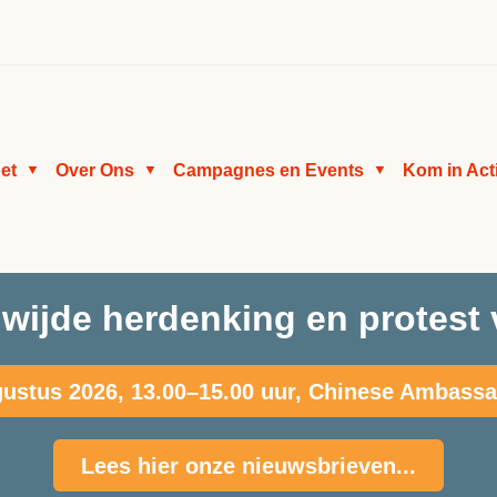
et
Over Ons
Campagnes en Events
Kom in Act
▼
▼
▼
wijde herdenking en protest 
ustus 2026, 13.00–15.00 uur, Chinese Ambass
Lees hier onze nieuwsbrieven...