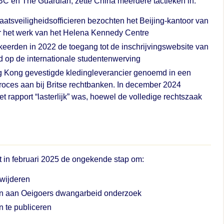
C en The Guardian, zette China meerdere tactieken in:
taatsveiligheidsofficieren bezochten het Beijing-kantoor van
er het werk van het Helena Kennedy Centre
kkeerden in 2022 de toegang tot de inschrijvingswebsite van
d op de internationale studentenwerving
ong Kong gevestigde kledingleverancier genoemd in een
roces aan bij Britse rechtbanken. In december 2024
t rapport “lasterlijk” was, hoewel de volledige rechtszaak
 in februari 2025 de ongekende stap om:
rwijderen
ken aan Oeigoers dwangarbeid onderzoek
 te publiceren