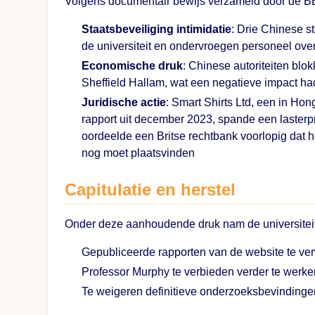
Volgens documentair bewijs verzameld door de BB
Staatsbeveiliging intimidatie
: Drie Chinese s
de universiteit en ondervroegen personeel ov
Economische druk
: Chinese autoriteiten blo
Sheffield Hallam, wat een negatieve impact ha
Juridische actie
: Smart Shirts Ltd, een in H
rapport uit december 2023, spande een lasterp
oordeelde een Britse rechtbank voorlopig dat he
nog moet plaatsvinden
Capitulatie en herstel
Onder deze aanhoudende druk nam de universiteit
Gepubliceerde rapporten van de website te ve
Professor Murphy te verbieden verder te wer
Te weigeren definitieve onderzoeksbevindingen