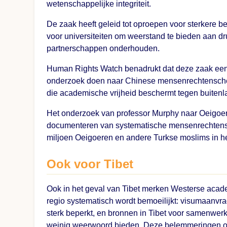
wetenschappelijke integriteit.
De zaak heeft geleid tot oproepen voor sterkere b
voor universiteiten om weerstand te bieden aan dru
partnerschappen onderhouden.
Human Rights Watch benadrukt dat deze zaak een w
onderzoek doen naar Chinese mensenrechtenschend
die academische vrijheid beschermt tegen buitenla
Het onderzoek van professor Murphy naar Oeigoers
documenteren van systematische mensenrechtensc
miljoen Oeigoeren en andere Turkse moslims in 
Ook voor Tibet
Ook in het geval van Tibet merken Westerse acade
regio systematisch wordt bemoeilijkt: visumaanv
sterk beperkt, en bronnen in Tibet voor samenwerkin
weinig weerwoord bieden. Deze belemmeringen ond