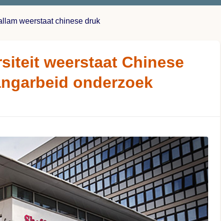
allam weerstaat chinese druk
rsiteit weerstaat Chinese
angarbeid onderzoek