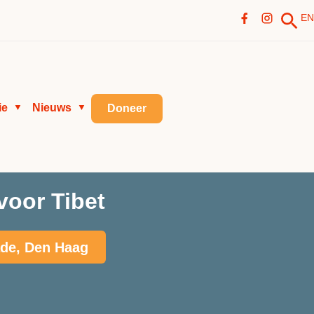
EN
ie
Nieuws
▼
▼
Doneer
voor Tibet
ade, Den Haag