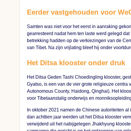
Eerder vastgehouden voor WeC
Samten was niet voor het eerst in aanraking gekom
gearresteerd nadat hem ten laste werd gelegd dat 
betrekking hadden op de verkiezingen van de Cent
van Tibet. Na zijn vrijlating bleef hij onder voortdur
Het Ditsa klooster onder druk
Het Ditsa Geden Tashi Choedingling klooster, ge
Gyatso, is een van de vier grote religieuze centr
Autonomous County, Haidong, Qinghai). Het kloost
voor Tibetaanstalig onderwijs en monniksopleidin
In oktober 2021 namen de Chinese autoriteiten al 
dan achttien jaar werden uit het Ditsa klooster v
verwijderd uit het nabijgelegen Jhakhyung klooste
campagne die gericht is op het ontzeggen van rel