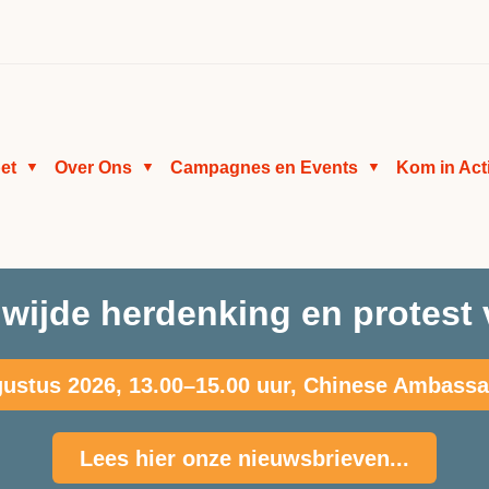
et
Over Ons
Campagnes en Events
Kom in Act
▼
▼
▼
wijde herdenking en protest 
ustus 2026, 13.00–15.00 uur, Chinese Ambass
Lees hier onze nieuwsbrieven...