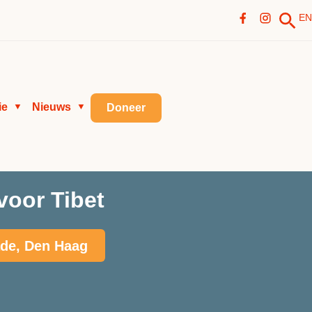
EN
ie
Nieuws
▼
▼
Doneer
voor Tibet
ade, Den Haag