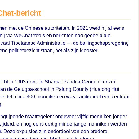
hat-bericht
en met de Chinese autoriteiten. In 2021 werd hij al eens
hij via WeChat foto’s en berichten had gedeeld die
raal Tibetaanse Administratie — de ballingschapsregering
end politietoezicht staan, net als zijn klooster.
sticht in 1903 door Je Shamar Pandita Gendun Tenzin
a van de Gelugpa-school in Palung County (Hualong Hui
er telt circa 400 monniken en was traditioneel een centrum
g.
ingrijpende maatregelen: ongeveer vijftig monniken jonger
erwijderd, en nog eens dertig minderjarige monniken werden
r. Deze expulsies zijn onderdeel van een bredere
igieuze opvoeding aan Tibetaanse kinderen.