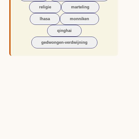
religie
marteling
lhasa
monniken
qinghai
gedwongen-verdwijning