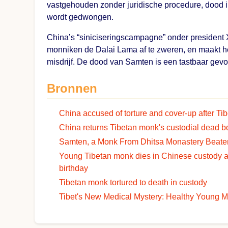
vastgehouden zonder juridische procedure, dood in
wordt gedwongen.
China’s “siniciseringscampagne” onder president X
monniken de Dalai Lama af te zweren, en maakt he
misdrijf. De dood van Samten is een tastbaar gevol
Bronnen
China accused of torture and cover-up after Ti
China returns Tibetan monk's custodial dead b
Samten, a Monk From Dhitsa Monastery Beaten
Young Tibetan monk dies in Chinese custody a
birthday
Tibetan monk tortured to death in custody
Tibet's New Medical Mystery: Healthy Young Mo