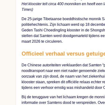
Het klooster telt circa 400 monniken en heeft een l
Times)
De 25-jarige Tibetaanse boeddhistische monnik S
politiehechtenis. Zijn lichaam werd op 18 december
Geden Tashi Choedingling klooster in de Shongsh
stellen dat Samten werd doodgemarteld tijdens een
maart 2026 te circuleren.
Officieel verhaal versus getui
De Chinese autoriteiten verklaarden dat Samten “
noodtransport naar een niet nader genoemde zieke
oorzaak van zijn dood, de naam van het ziekenhuis 
klooster staan, spreken dit officiële relaas echter 
tijdens een verhoor ernstig was mishandeld door 
Bij de teruggave van het lichaam kregen de monnik
informatie over Samtens dood te verspreiden. Over 