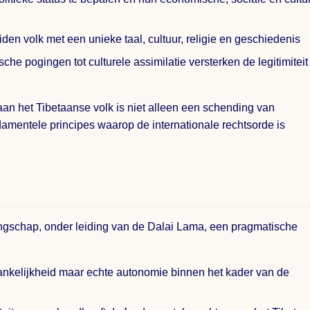
den volk met een unieke taal, cultuur, religie en geschiedenis
e pogingen tot culturele assimilatie versterken de legitimiteit
aan het Tibetaanse volk is niet alleen een schending van
damentele principes waarop de internationale rechtsorde is
ingschap, onder leiding van de Dalai Lama, een pragmatische
nkelijkheid maar echte autonomie binnen het kader van de