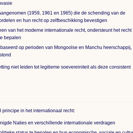
nvasie
 aangenomen (1959, 1961 en 1965) die de schending van de
rdelen en hun recht op zelfbeschikking bevestigen
een van het moderne internationale recht, ondersteunt het recht
te bepalen
gebaseerd op perioden van Mongoolse en Manchu heerschappij,
stond
ing niet leiden tot legitieme soevereiniteit als deze consistent
principe in het internationaal recht:
nigde Naties en verschillende internationale verdragen
politieke status te bepalen en hun economische, sociale en cultu