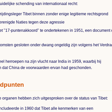
idelijke schending van internationaal recht:
ijdingsleger Tibet binnen zonder enige legitieme rechtsgrond
Verenigde Naties tegen deze agressie
et "17-puntenakkoord" te ondertekenen in 1951, een document 
nkomsten gesloten onder dwang ongeldig zijn volgens het Verdra
 herroepen na zijn vlucht naar India in 1959, waarbij hij
en dat China de voorwaarden ervan had geschonden.
andpunten
le organen hebben zich uitgesproken over de status van Tibet:
ncludeerde in 1960 dat Tibet alle kenmerken van een