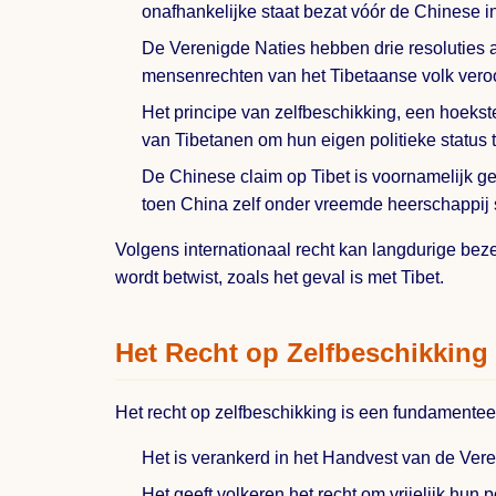
onafhankelijke staat bezat vóór de Chinese i
De Verenigde Naties hebben drie resoluties
mensenrechten van het Tibetaanse volk veroo
Het principe van zelfbeschikking, een hoekst
van Tibetanen om hun eigen politieke status 
De Chinese claim op Tibet is voornamelijk 
toen China zelf onder vreemde heerschappij 
Volgens internationaal recht kan langdurige bezett
wordt betwist, zoals het geval is met Tibet.
Het Recht op Zelfbeschikking
Het recht op zelfbeschikking is een fundamenteel 
Het is verankerd in het Handvest van de Vere
Het geeft volkeren het recht om vrijelijk hun 