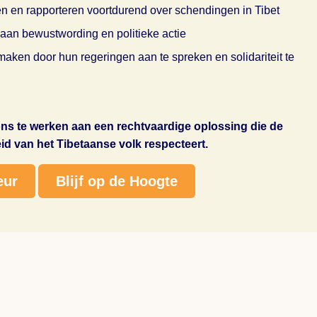
 en rapporteren voortdurend over schendingen in Tibet
aan bewustwording en politieke actie
maken door hun regeringen aan te spreken en solidariteit te
ns te werken aan een rechtvaardige oplossing die de
id van het Tibetaanse volk respecteert.
eur
Blijf op de Hoogte