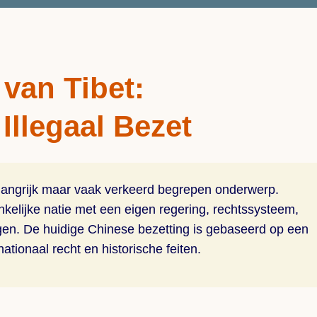
 van Tibet:
Illegaal Bezet
belangrijk maar vaak verkeerd begrepen onderwerp.
nkelijke natie met een eigen regering, rechtssysteem,
ingen. De huidige Chinese bezetting is gebaseerd op een
rnationaal recht en historische feiten.