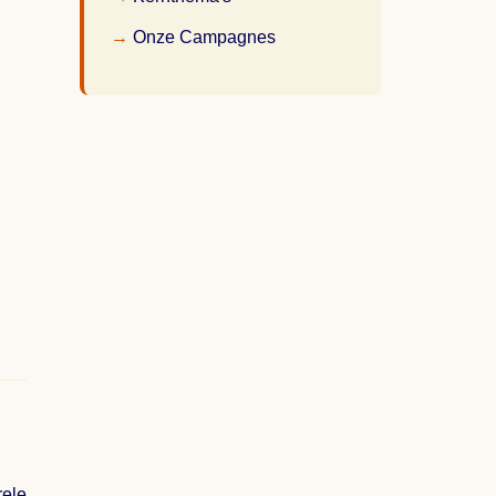
Onze Campagnes
rele