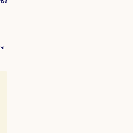
anse
eit