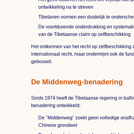
ontwikkeling na te streven
Tibetanen vormen een duidelijk te onderschei
De voortdurende onderdrukking en systematisch
van de Tibetaanse claim op zelfbeschikking
Het ontkennen van het recht op zelfbeschikking 
internationaal recht, maar ondermijnt ook de fun
gebouwd.
De Middenweg-benadering
Sinds 1974 heeft de Tibetaanse regering in ball
benadering ontwikkeld:
De "Middenweg" zoekt geen volledige onafha
Chinese grondwet