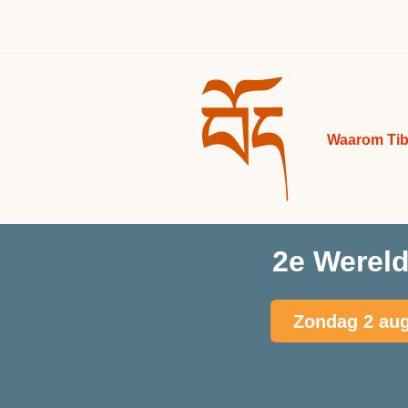
Waarom Tib
2e Wereld
Zondag 2 aug