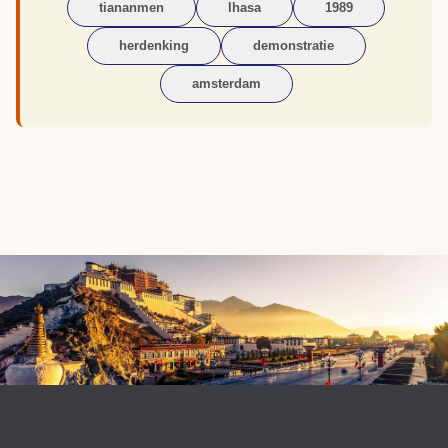
tiananmen
lhasa
1989
herdenking
demonstratie
amsterdam