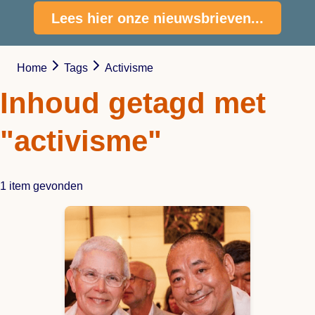
Lees hier onze nieuwsbrieven...
Home
Tags
Activisme
Inhoud getagd met
"activisme"
1 item gevonden