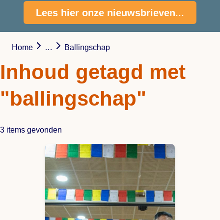
Lees hier onze nieuwsbrieven...
Home
…
Ballingschap
Inhoud getagd met
"ballingschap"
3 items gevonden