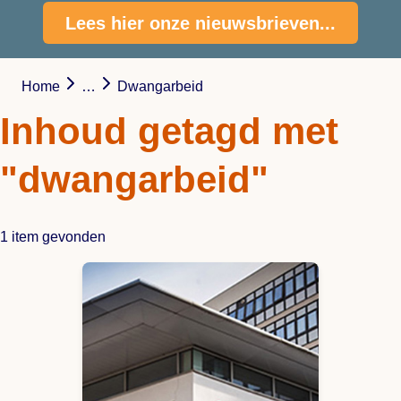
Lees hier onze nieuwsbrieven...
Home
…
Dwangarbeid
Inhoud getagd met
"dwangarbeid"
1 item gevonden