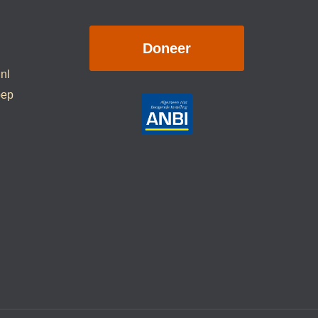
Doneer
.nl
oep