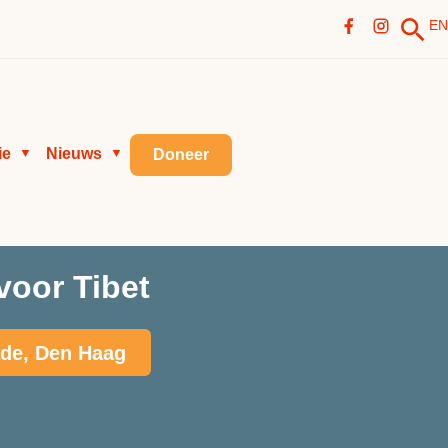
EN
ie
Nieuws
▼
▼
Doneer
voor Tibet
ade, Den Haag