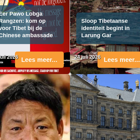
Eer Pawo Lobga
Rangzen: kom op
Sloop Tibetaanse
voor Tibet bij de
identiteit begint in
Chinese ambassade
Larung Gar
juli 2026
24 juli 2026
Lees meer...
Lees meer...