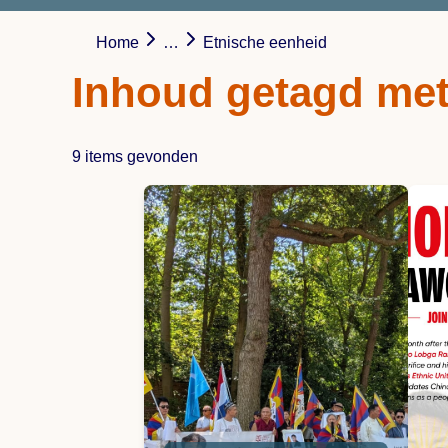
Home
…
Etnische eenheid
Inhoud getagd met
9 items gevonden