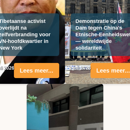
Tibetaanse activist
Demonstratie op de
overlijdt na
Dam tegen China's
zelfverbranding voor
Etnische-Eenheidswe
VN-hoofdkwartier in
— wereldwijde
New York
solidariteit
uli 2026
1 juli 2026
Lees meer...
Lees meer...