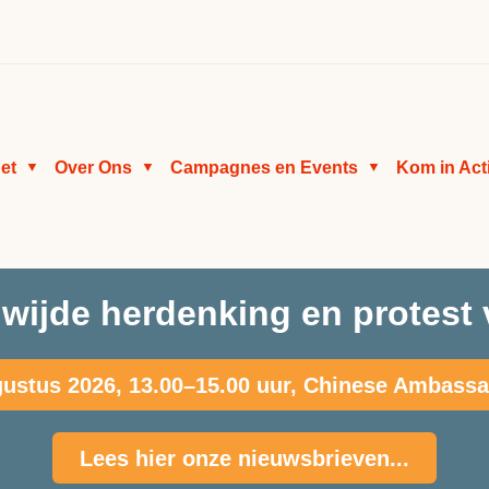
et
Over Ons
Campagnes en Events
Kom in Act
▼
▼
▼
wijde herdenking en protest 
ustus 2026, 13.00–15.00 uur, Chinese Ambass
Lees hier onze nieuwsbrieven...