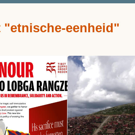
 "etnische-eenheid"