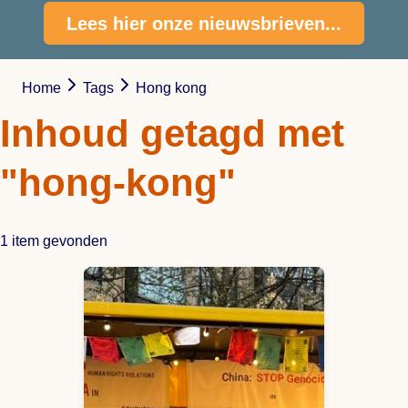
Lees hier onze nieuwsbrieven...
Home
Tags
Hong kong
Inhoud getagd met
"hong-kong"
1 item gevonden