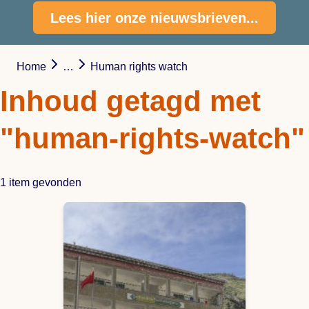
Lees hier onze nieuwsbrieven...
Home
…
Human rights watch
Inhoud getagd met
"human-rights-watch"
1 item gevonden