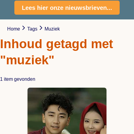
Lees hier onze nieuwsbrieven...
Home
Tags
Muziek
Inhoud getagd met
"muziek"
1 item gevonden