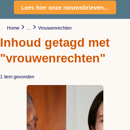
Lees hier onze nieuwsbrieven...
Home
…
Vrouwenrechten
Inhoud getagd met
"vrouwenrechten"
1 item gevonden