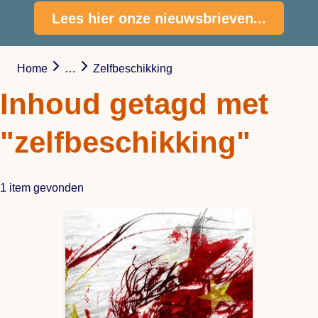
Lees hier onze nieuwsbrieven...
Home
…
Zelfbeschikking
Inhoud getagd met
"zelfbeschikking"
1 item gevonden